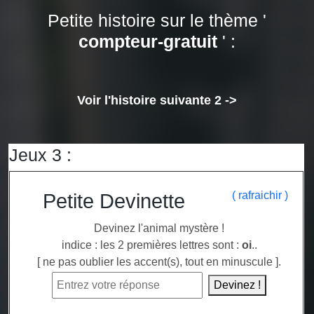
Petite histoire sur le thème '
compteur-gratuit
' :
Voir l'histoire suivante 2 ->
Jeux 3 :
( rafraichir )
Petite Devinette
Devinez l'animal mystère !
indice : les 2 premières lettres sont :
oi
..
[ ne pas oublier les accent(s), tout en minuscule ].
Devinez !